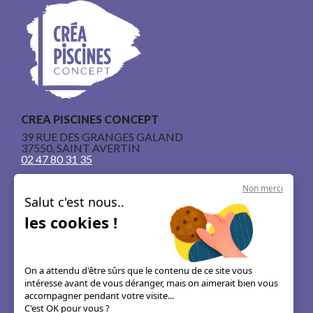
CREA PISCINES CONCEPT
39 RUE DES GRANGES GALAND
37550, SAINT AVERTIN
02 47 80 31 35
Non merci
Salut c'est nous..
les cookies !
Nos piscines en béton armé
Le concept
On a attendu d'être sûrs que le contenu de ce site vous
intéresse avant de vous déranger, mais on aimerait bien vous
Les guides & astuces
accompagner pendant votre visite...
C'est OK pour vous ?