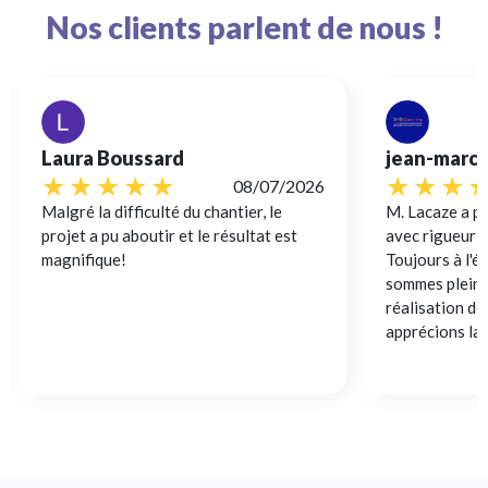
Nos clients parlent de nous !
jean-marc Bréard
David D
6
02/07/2026
M. Lacaze a pris en charge notre projet,
Bonjour, V
avec rigueur et professionnalisme.
interlocut
Toujours à l'écoute et réactif, nous
votre pisci
sommes pleinement satisfait de la
plus loin,
réalisation de notre piscine et
Monsieur 
apprécions la qualité...
professionn