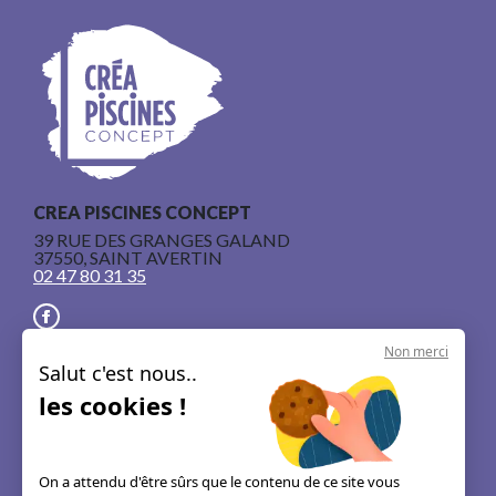
CREA PISCINES CONCEPT
39 RUE DES GRANGES GALAND
37550, SAINT AVERTIN
02 47 80 31 35
Non merci
Salut c'est nous..
les cookies !
Nos piscines en béton armé
Le concept
Les guides & astuces
On a attendu d'être sûrs que le contenu de ce site vous