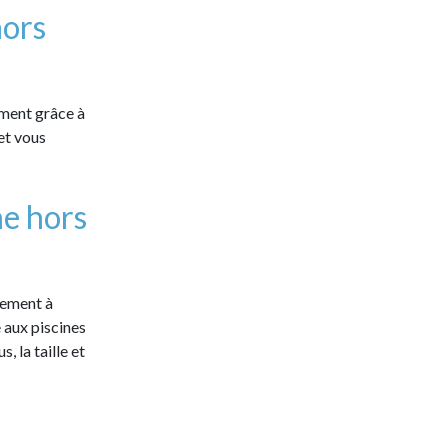
hors
ement grâce à
 et vous
ne hors
ctement à
e aux piscines
, la taille et