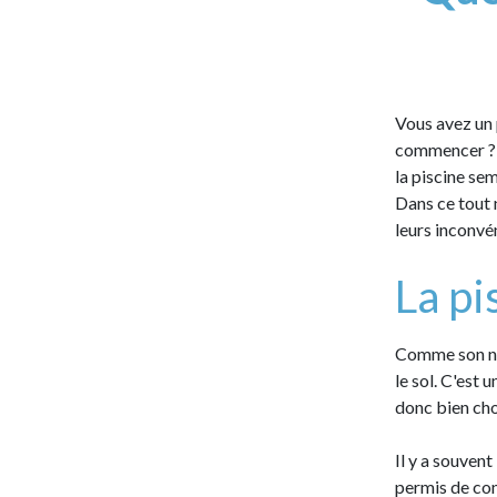
Vous avez un 
commencer ? Il
la piscine se
Dans ce tout 
leurs inconvén
La pi
Comme son nom
le sol. C'est 
donc bien cho
Il y a souven
permis de con