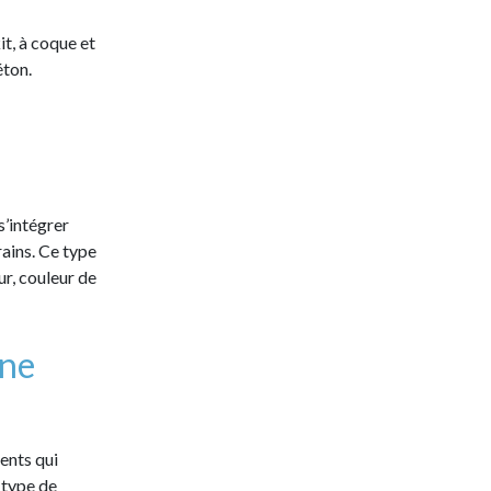
it, à coque et
éton.
s’intégrer
rains. Ce type
ur, couleur de
ine
ients qui
 type de