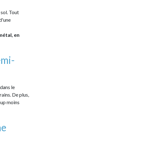
 sol. Tout
 d'une
métal, en
emi-
dans le
ains. De plus,
coup moins
ne