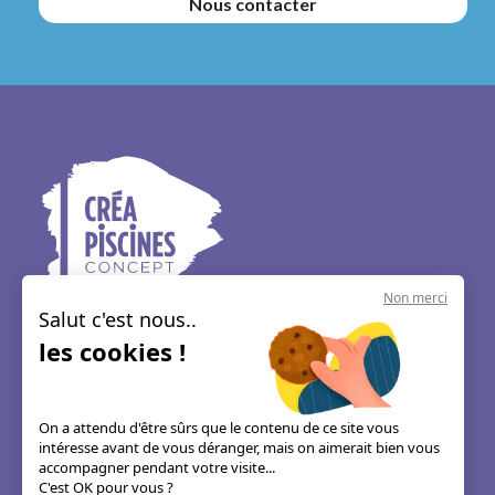
Nous contacter
Non merci
Salut c'est nous..
CREA PISCINES CONCEPT
les cookies !
39 RUE DES GRANGES GALAND
37550, SAINT AVERTIN
02 47 80 31 35
On a attendu d'être sûrs que le contenu de ce site vous
intéresse avant de vous déranger, mais on aimerait bien vous
accompagner pendant votre visite...
C'est OK pour vous ?