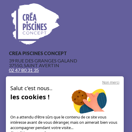
CREA PISCINES CONCEPT
39 RUE DES GRANGES GALAND
37550, SAINT AVERTIN
02 47 80 31 35
Non merci
Salut c'est nous..
les cookies !
Nos piscines en béton armé
Le concept
On a attendu d'être sûrs que le contenu de ce site vous
intéresse avant de vous déranger, mais on aimerait bien vous
Les guides & astuces
accompagner pendant votre visite...