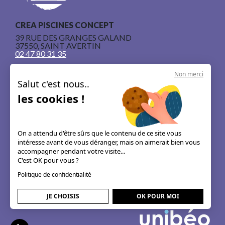
CREA PISCINES CONCEPT
39 RUE DES GRANGES GALAND
37550, SAINT AVERTIN
02 47 80 31 35
Non merci
Salut c'est nous..
les cookies !
Nos piscines en béton armé
Le concept
On a attendu d'être sûrs que le contenu de ce site vous
intéresse avant de vous déranger, mais on aimerait bien vous
Les guides & astuces
accompagner pendant votre visite...
C'est OK pour vous ?
Mentions légales
Politique de confidentialité
JE CHOISIS
OK POUR MOI