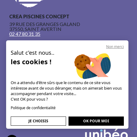
CREA PISCINES CONCEPT
39 RUE DES GRANGES GALAND
37550, SAINT AVERTIN
02 47 80 31 35
Non merci
Salut c'est nous..
les cookies !
Nos piscines en béton armé
Le concept
On a attendu d'être sûrs que le contenu de ce site vous
intéresse avant de vous déranger, mais on aimerait bien vous
Les guides & astuces
accompagner pendant votre visite...
C'est OK pour vous ?
Mentions légales
Politique de confidentialité
JE CHOISIS
OK POUR MOI