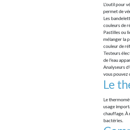
L'outil pour v
permet de véri
Les bandelette
couleurs de r
Pastilles ou l
mélanger la pa
couleur de ré
Testeurs élect
de l'eau appar
Analyseurs d'
vous pouvez o
Le t
Le thermomètr
usage importa
chauffage. À 
bactéries.