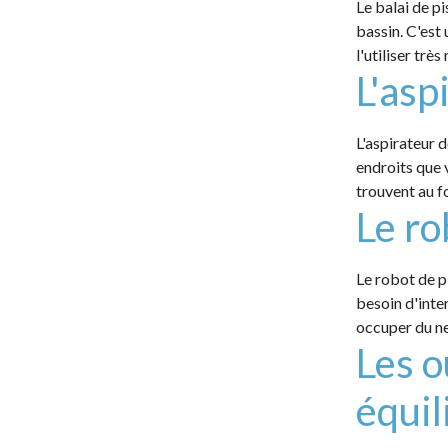
Le balai de pi
bassin. C'est 
l'utiliser trè
L'asp
L'aspirateur d
endroits que 
trouvent au f
Le ro
Le robot de pi
besoin d'inte
occuper du ne
Les o
équil