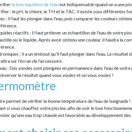
érifier
le bon équilibre de l'eau
est indispensable quand on a une pisc
fier : le pH, le chlore, le TH et le TAC. Il existe sous différentes fo
s : Il faut les plonger dans l'eau, puis comparer les couleurs obten
éférence.
iquides réactifs : Il faut prélever un échantillon de l'eau de votre pisc
stille ou le liquide. Après avoir obtenu une couleur, il faudra la co
férence.
roniques : Il a un embout qu'il faut plonger dans l'eau. Le résultat d
aîtra sur l'écran de l'accessoire.
eau : Des sondes sont plongées en permanence dans l'eau de votre p
bserver le résultat quand vous voulez et où vous voulez !
hermomètre
e permet de vérifier la bonne température de l'eau de baignade ! Il
nt si vous chauffez votre piscine, afin de voir le bon fonctionnem
noter qu'une eau trop chaude est favorable au développement des 