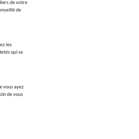
liers de votre
onseillé de
ez les
letés qui se
ue vous ayez
soin de vous