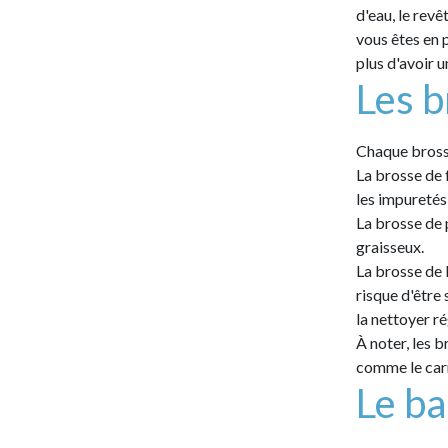
d'eau, le revê
vous êtes en 
plus d'avoir 
Les b
Chaque brosse
La brosse de 
les impuretés
La brosse de p
graisseux.
La brosse de l
risque d'être
la nettoyer r
À noter, les b
comme le car
Le ba