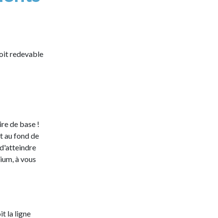
soit redevable
ire de base !
et au fond de
d'atteindre
ium, à vous
t la ligne