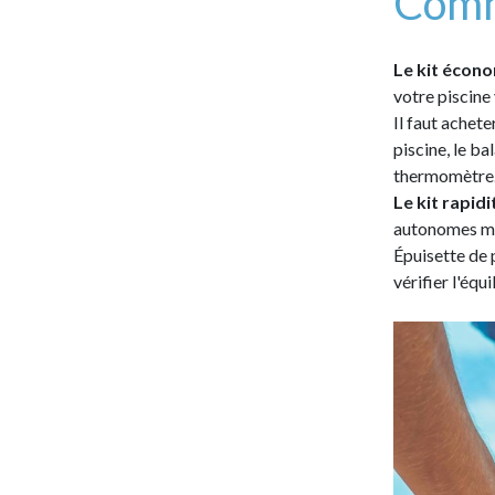
Com
Le kit écon
votre piscine
Il faut achet
piscine, le bal
thermomètre
Le kit rapid
autonomes mêm
Épuisette de p
vérifier l'équ