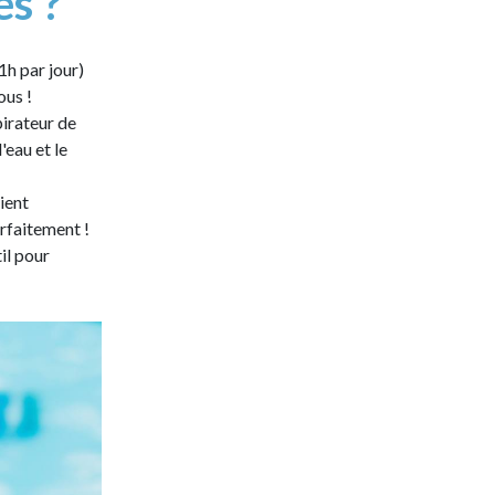
es ?
1h par jour)
ous !
pirateur de
l'eau et le
oient
rfaitement !
il pour