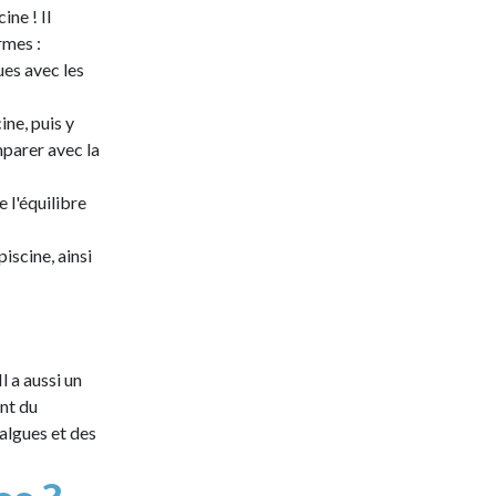
ine ! Il
rmes :
ues avec les
ine, puis y
mparer avec la
e l'équilibre
iscine, ainsi
 a aussi un
ent du
algues et des