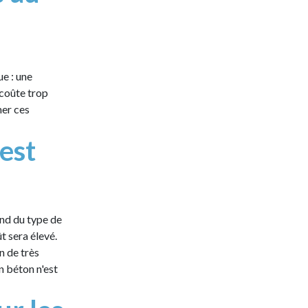
ue : une
 coûte trop
mer ces
est
end du type de
t sera élevé.
n de très
en béton n'est