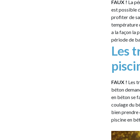
FAUX !
La pé
est possible 
profiter de sa
température de
a la façon la 
période de ba
Les t
pisci
FAUX !
Les t
béton demande
en béton se fa
coulage du béto
bien prendre 
piscine en bé