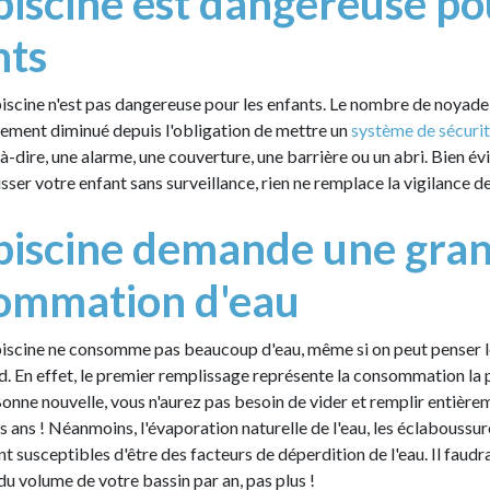
iscine est dangereuse po
nts
iscine n'est pas dangereuse pour les enfants. Le nombre de noyade
tement diminué depuis l'obligation de mettre un
système de sécuri
-à-dire, une alarme, une couverture, une barrière ou un abri. Bien é
isser votre enfant sans surveillance, rien ne remplace la vigilance 
piscine demande une gra
ommation d'eau
iscine ne consomme pas beaucoup d'eau, même si on peut penser l
. En effet, le premier remplissage représente la consommation la 
onne nouvelle, vous n'aurez pas besoin de vider et remplir entière
s ans ! Néanmoins, l'évaporation naturelle de l'eau, les éclaboussure
t susceptibles d'être des facteurs de déperdition de l'eau. Il faudr
u volume de votre bassin par an, pas plus !