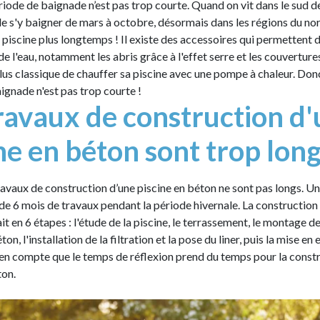
riode de baignade n’est pas trop courte. Quand on vit dans le sud de 
de s'y baigner de mars à octobre, désormais dans les régions du nor
 piscine plus longtemps ! Il existe des accessoires qui permettent d
 l'eau, notamment les abris grâce à l'effet serre et les couvertures.
plus classique de chauffer sa piscine avec une pompe à chaleur. Donc
ignade n'est pas trop courte !
ravaux de construction d
ne en béton sont trop lon
ravaux de construction d’une piscine en béton ne sont pas longs. Un
 6 mois de travaux pendant la période hivernale. La construction 
it en 6 étapes : l'étude de la piscine, le terrassement, le montage de 
n, l'installation de la filtration et la pose du liner, puis la mise en e
en compte que le temps de réflexion prend du temps pour la const
ton.