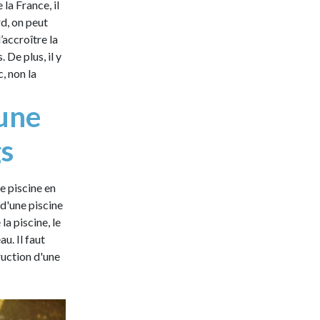
la France, il
d, on peut
’accroître la
 De plus, il y
, non la
'une
gs
e piscine en
d'une piscine
la piscine, le
au. Il faut
ruction d'une