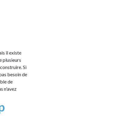
s il existe
e plusieurs
construire. Si
 pas besoin de
able de
us n'avez
p