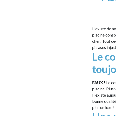
Il existe de 
piscine conso
cher.. Tout c
phrases injust
Le co
toujo
FAUX !
Le co
piscine. Plus
Il existe aujo
bonne qualité 
plus un luxe !