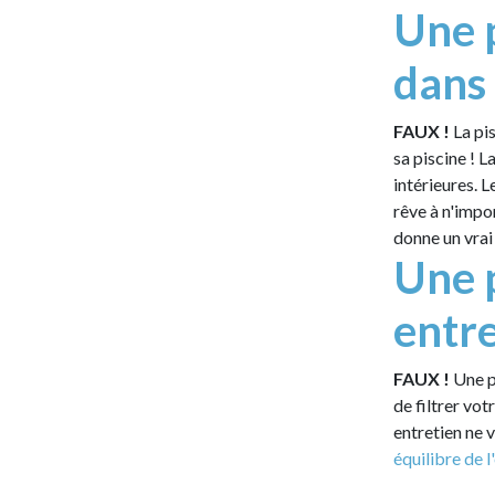
Une p
dans 
FAUX !
La pi
sa piscine ! L
intérieures. 
rêve à n'impor
donne un vrai
Une p
entre
FAUX !
Une p
de filtrer vot
entretien ne 
équilibre de l