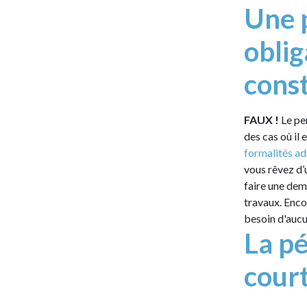
Une p
obli
const
FAUX !
Le pe
des cas où il 
formalités ad
vous rêvez d’
faire une dem
travaux. Enco
besoin d'aucu
La pé
cour