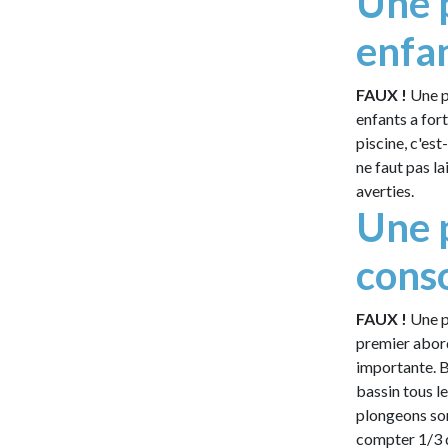
Une p
enfa
FAUX !
Une p
enfants a for
piscine, c'est
ne faut pas la
averties.
Une 
cons
FAUX !
Une p
premier abord
importante. B
bassin tous le
plongeons son
compter 1/3 d