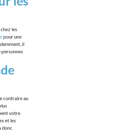
ur les
 chez les
té
pour une
videmment, il
de personnes
nde
e contraire au
plus
ment votre
s et les
a donc