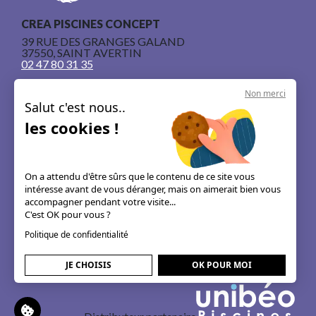
CREA PISCINES CONCEPT
39 RUE DES GRANGES GALAND
37550, SAINT AVERTIN
02 47 80 31 35
Non merci
Salut c'est nous..
les cookies !
Nos piscines en béton armé
Le concept
On a attendu d'être sûrs que le contenu de ce site vous
intéresse avant de vous déranger, mais on aimerait bien vous
Les guides & astuces
accompagner pendant votre visite...
C'est OK pour vous ?
Mentions légales
Politique de confidentialité
JE CHOISIS
OK POUR MOI