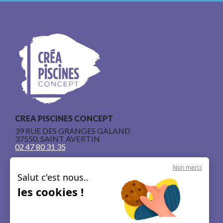
CREA PISCINES CONCEPT
39 RUE DES GRANGES GALAND
37550, SAINT AVERTIN
02 47 80 31 35
Non merci
Salut c'est nous..
les cookies !
Nos piscines en béton armé
Le concept