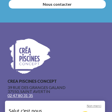
Nous contacter
CREA PISCINES CONCEPT
39 RUE DES GRANGES GALAND
37550, SAINT AVERTIN
02 47 80 31 35
Non merci
Salut c'est nous..