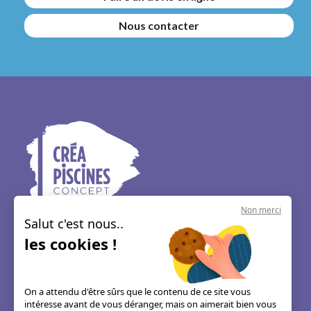
Nous contacter
Non merci
Salut c'est nous..
CREA PISCINES CONCEPT
les cookies !
39 RUE DES GRANGES GALAND
37550, SAINT AVERTIN
02 47 80 31 35
On a attendu d'être sûrs que le contenu de ce site vous
intéresse avant de vous déranger, mais on aimerait bien vous