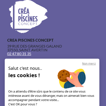
CREA PISCINES CONCEPT
39 RUE DES GRANGES GALAND
37550, SAINT AVERTIN
02 47 80 31 35
Non merci
Salut c'est nous..
les cookies !
Nos piscines en béton armé
Le concept
On a attendu d'être sûrs que le contenu de ce site vous
intéresse avant de vous déranger, mais on aimerait bien vous
Les guides & astuces
accompagner pendant votre visite...
C'est OK pour vous ?